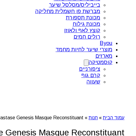
בייביליס/מסלסל שיער
מברשת פן חשמלית מחליקה
מכונת תספורת
מכונת גילוח
קוצץ לאף ולאוזן
רולים חמים
Byou
מוצרי שיער לחיות מחמד
מארזים
קוסמטיקה
ציפורניים
קרם גוף
שעווה
עמוד הבית
»
חנות
»
Kérastase Genesis Masque Reconstituant – מסכה מחזקת לשיער חלש ושברירי
Kérastase Genesis Masque Reconstituant – מסכה מחזקת לשיער ח