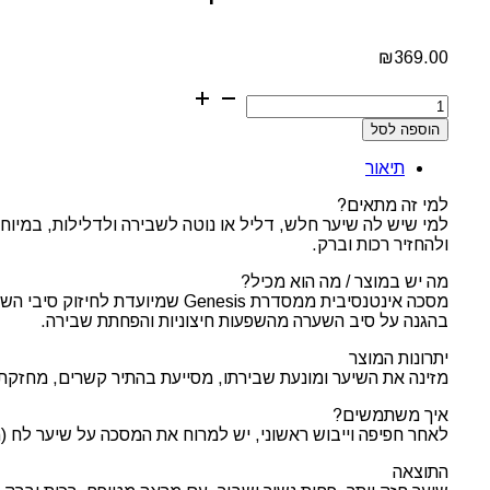
₪
369.00
כמות
של
הוספה לסל
Kérastase
Genesis
תיאור
Masque
Reconstituant
למי זה מתאים?
–
למי שיש לה שיער חלש, דליל או נוטה לשבירה ולדלילות, במיו
מסכה
ולהחזיר רכות וברק.
מחזקת
לשיער
מה יש במוצר / מה הוא מכיל?
חלש
ושברירי
בהגנה על סיב השערה מהשפעות חיצוניות והפחתת שבירה.
500ML
יתרונות המוצר
מזינה את השיער ומונעת שבירתו, מסייעת בהתיר קשרים, מחזקת א
איך משתמשים?
לאחר חפיפה וייבוש ראשוני, יש למרוח את המסכה על שיער לח (מהאמצע ועד הק
התוצאה