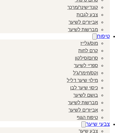
קונדישינר/מרכך
צבע לגבות
אביזרים לשיער
מברשות לשיער
טיפוח
מוס/גלייז
קרם לחות
סרום/סילקון
ספריי לשיער
וקס/חימר/ג'ל
מילוי שיער דליל
כיסוי שיער לבן
בושם לשיער
מברשות לשיער
אביזרים לשיער
טיפוח הגוף
צבעי שיער
צבע שיער