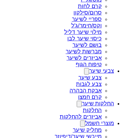
קרם לחות
סרום/סילקון
ספריי לשיער
וקס/חימר/ג'ל
מילוי שיער דליל
כיסוי שיער לבן
בושם לשיער
מברשות לשיער
אביזרים לשיער
טיפוח הגוף
צבעי שיער
צבע שיער
צבע לגבות
אבקת הבהרה
קרם חמצן
החלקות שיער
החלקות
אביזרים להחלקות
מוצרי חשמל
מחליק שיער
מייבשי שיער/דיפיוזר