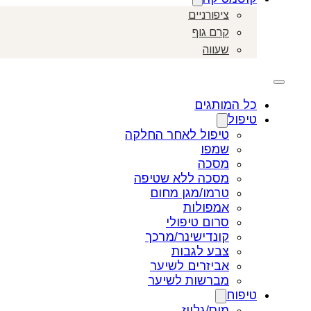
ציפורניים
קרם גוף
שעווה
כל המותגים
טיפול
טיפול לאחר החלקה
שמפו
מסכה
מסכה ללא שטיפה
טרמו/מגן מחום
אמפולות
סרום טיפולי
קונדישינר/מרכך
צבע לגבות
אביזרים לשיער
מברשות לשיער
טיפוח
מוס/גלייז