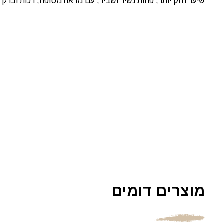
שיער חזק יותר, פחות נשיר ושביר, עם מראה מטופח, רכות וברק 
מוצרים דומים