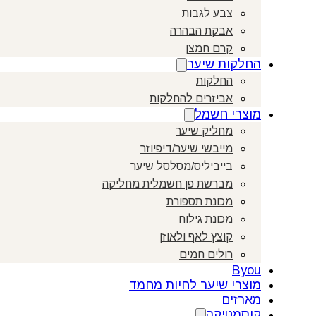
צבע לגבות
אבקת הבהרה
קרם חמצן
החלקות שיער
החלקות
אביזרים להחלקות
מוצרי חשמל
מחליק שיער
מייבשי שיער/דיפיוזר
בייביליס/מסלסל שיער
מברשת פן חשמלית מחליקה
מכונת תספורת
מכונת גילוח
קוצץ לאף ולאוזן
רולים חמים
Byou
מוצרי שיער לחיות מחמד
מארזים
קוסמטיקה