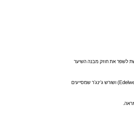
שת לשפר את חוזק מבנה השיער
מסכה אינטנסיבית ממסדרת Genesis שמיועדת לחיזוק סיבי השיער החלשים; נוסחה שמכילה תמצית פרח האדלוויס (Edelweiss Native Cells) ושורש ג’ינג’ר שמסייעים
מראה.