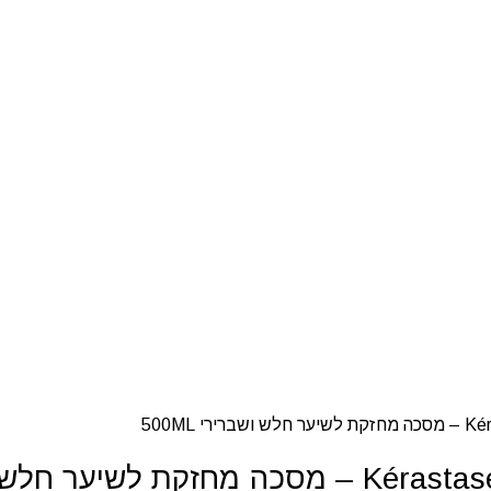
 500ML
לש ושברירי 500ML