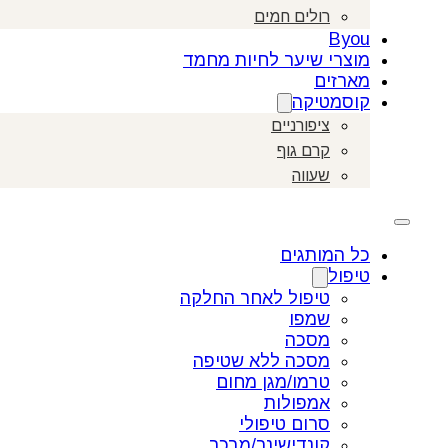
רולים חמים
Byou
מוצרי שיער לחיות מחמד
מארזים
קוסמטיקה
ציפורניים
קרם גוף
שעווה
כל המותגים
טיפול
טיפול לאחר החלקה
שמפו
מסכה
מסכה ללא שטיפה
טרמו/מגן מחום
אמפולות
סרום טיפולי
קונדישינר/מרכך