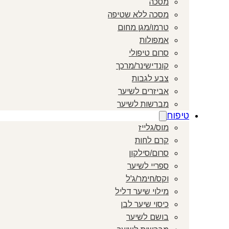
מסכה
מסכה ללא שטיפה
טרמו/מגן מחום
אמפולות
סרום טיפולי
קונדישינר/מרכך
צבע לגבות
אביזרים לשיער
מברשות לשיער
טיפוח
מוס/גלייז
קרם לחות
סרום/סילקון
ספריי לשיער
וקס/חימר/ג'ל
מילוי שיער דליל
כיסוי שיער לבן
בושם לשיער