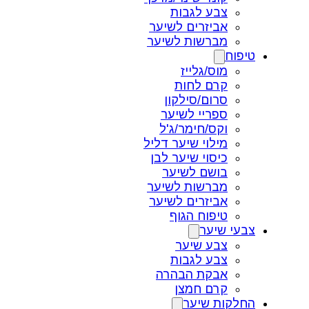
צבע לגבות
אביזרים לשיער
מברשות לשיער
טיפוח
מוס/גלייז
קרם לחות
סרום/סילקון
ספריי לשיער
וקס/חימר/ג'ל
מילוי שיער דליל
כיסוי שיער לבן
בושם לשיער
מברשות לשיער
אביזרים לשיער
טיפוח הגוף
צבעי שיער
צבע שיער
צבע לגבות
אבקת הבהרה
קרם חמצן
החלקות שיער