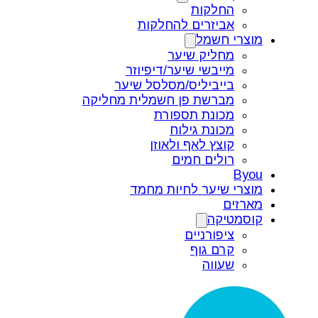
החלקות
אביזרים להחלקות
מוצרי חשמל
מחליק שיער
מייבשי שיער/דיפיוזר
בייביליס/מסלסל שיער
מברשת פן חשמלית מחליקה
מכונת תספורת
מכונת גילוח
קוצץ לאף ולאוזן
רולים חמים
Byou
מוצרי שיער לחיות מחמד
מארזים
קוסמטיקה
ציפורניים
קרם גוף
שעווה