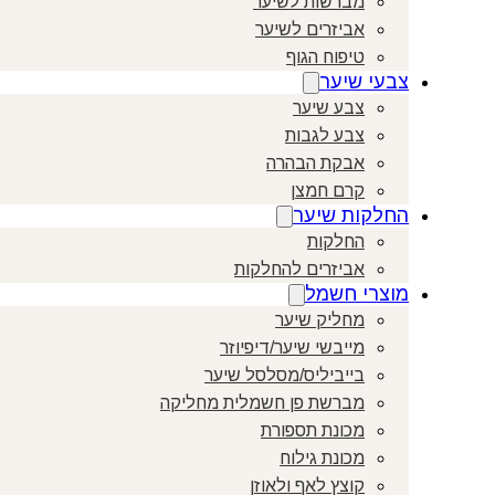
מברשות לשיער
אביזרים לשיער
טיפוח הגוף
צבעי שיער
צבע שיער
צבע לגבות
אבקת הבהרה
קרם חמצן
החלקות שיער
החלקות
אביזרים להחלקות
מוצרי חשמל
מחליק שיער
מייבשי שיער/דיפיוזר
בייביליס/מסלסל שיער
מברשת פן חשמלית מחליקה
מכונת תספורת
מכונת גילוח
קוצץ לאף ולאוזן