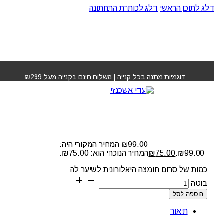
דלג לתוכן הראשי
דלג לכותרת התחתונה
עמוד הבית
»
חנות
»
סרום חומצה היאלורונית לשיער לה בוטה
דוגמיות מתנה בכל קנייה | משלוח חינם בקנייה מעל ₪299
סרום חומצה היאלורונית
לשיער לה בוטה
99.00
₪
המחיר המקורי היה:
₪99.00.
75.00
₪
המחיר הנוכחי הוא: ₪75.00.
כמות של סרום חומצה היאלורונית לשיער לה
בוטה
הוספה לסל
תיאור