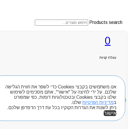
Products search
0
ראשי
אודותניו
עגלת קניות
קטלוג מוצרים
המגזין
יצירת קשר
מותגים
חיפוש מוצרים
Byou
אנו משתמשים בקבצי Cookies כדי לשפר את חווית הגלישה
שלכם. על ידי לחיצה על "אישור", אתם מסכימים לשימוש
שלנו בקבצי Cookies ובטכנולוגיות דומות, כפי שמפורט
מוצרים שאהבתי
ב
מדיניות הפרטיות
שלנו.
ניתן לשנות את הגדרות הקוקיז בכל עת דרך הדפדפן שלכם.
אישור
אזור אישי