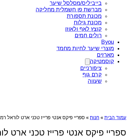
בייביליס/מסלסל שיער
מברשת פן חשמלית מחליקה
מכונת תספורת
מכונת גילוח
קוצץ לאף ולאוזן
רולים חמים
Byou
מוצרי שיער לחיות מחמד
מארזים
קוסמטיקה
ציפורניים
קרם גוף
שעווה
עמוד הבית
»
חנות
»
ספריי פיקס אנטי פרייז טכני ארט לוראל רמת 
ספריי פיקס אנטי פרייז טכני ארט לור