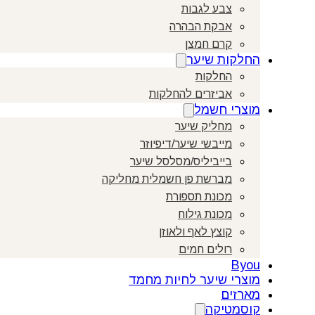
צבע לגבות
אבקת הבהרה
קרם חמצן
החלקות שיער
החלקות
אביזרים להחלקות
מוצרי חשמל
מחליק שיער
מייבשי שיער/דיפיוזר
בייביליס/מסלסל שיער
מברשת פן חשמלית מחליקה
מכונת תספורת
מכונת גילוח
קוצץ לאף ולאוזן
רולים חמים
Byou
מוצרי שיער לחיות מחמד
מארזים
קוסמטיקה