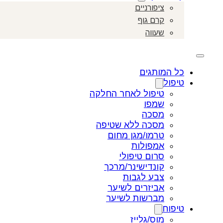
ציפורניים
קרם גוף
שעווה
כל המותגים
טיפול
טיפול לאחר החלקה
שמפו
מסכה
מסכה ללא שטיפה
טרמו/מגן מחום
אמפולות
סרום טיפולי
קונדישינר/מרכך
צבע לגבות
אביזרים לשיער
מברשות לשיער
טיפוח
מוס/גלייז