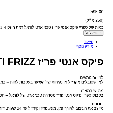
₪
95.00
(250 מ״ל)
כמות של ספריי פיקס אנטי פרייז טכני ארט לוראל רמת חוזק 4
הוספה לסל
תיאור
מידע נוסף
פיקס אנטי פריז FIX ANTI FRIZZ טכני ארט לוראל
למי זה מתאים:
למי שסובלים מקרזול או נפיחות של השיער בעקבות לחות – במיוח
מה יש במארז:
בקבוק ספריי פיקס אנטי פריז מסדרת טכני ארט של לוראל – תכול
יתרונות:
מייצב את העיצוב לאורך זמן, מונע פריז וקירזול עד 24 שעות, דוחה לחות באופן יעיל, מכיל מסנני קרינה UV להגנה נוספת, בעל ניחוח טבעי ורענן.