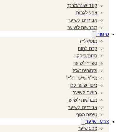
קונדישינר/מרכך
צבע לגבות
אביזרים לשיער
מברשות לשיער
טיפוח
מוס/גלייז
קרם לחות
סרום/סילקון
ספריי לשיער
וקס/חימר/ג'ל
מילוי שיער דליל
כיסוי שיער לבן
בושם לשיער
מברשות לשיער
אביזרים לשיער
טיפוח הגוף
צבעי שיער
צבע שיער