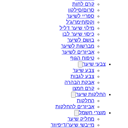
קרם לחות
סרום/סילקון
ספריי לשיער
וקס/חימר/ג'ל
מילוי שיער דליל
כיסוי שיער לבן
בושם לשיער
מברשות לשיער
אביזרים לשיער
טיפוח הגוף
צבעי שיער
צבע שיער
צבע לגבות
אבקת הבהרה
קרם חמצן
החלקות שיער
החלקות
אביזרים להחלקות
מוצרי חשמל
מחליק שיער
מייבשי שיער/דיפיוזר