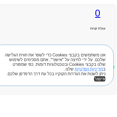
0
ראשי
אודותניו
קטלוג מוצרים
עגלת קניות
המגזין
יצירת קשר
מותגים
חיפוש מוצרים
Byou
אנו משתמשים בקבצי Cookies כדי לשפר את חווית הגלישה
שלכם. על ידי לחיצה על "אישור", אתם מסכימים לשימוש
שלנו בקבצי Cookies ובטכנולוגיות דומות, כפי שמפורט
מוצרים שאהבתי
ב
מדיניות הפרטיות
שלנו.
ניתן לשנות את הגדרות הקוקיז בכל עת דרך הדפדפן שלכם.
אישור
אזור אישי