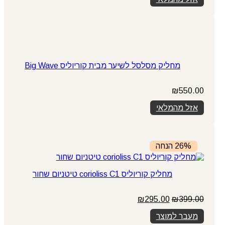
מחליק מסלסל לשיער מבית קוריוליס Big Wave
₪
550.00
אזל מהמלאי
26% הנחה
מחליק קוריוליס corioliss C1 טיטניום שחור
המחיר
המחיר
₪
295.00
₪
399.00
המקורי
הנוכחי
מעבר למוצר
היה:
הוא: