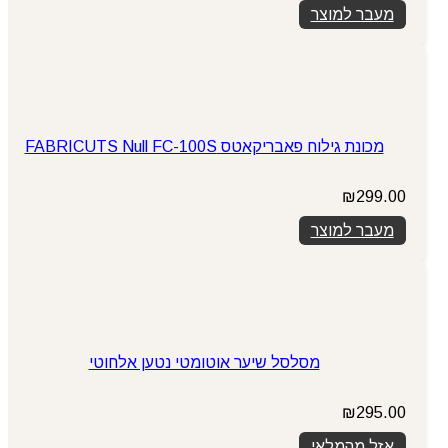
מעבר למוצר
מכונת גילוח פאבריקאטס FABRICUTS Null FC-100S
₪
299.00
מעבר למוצר
מסלסל שיער אוטומטי נטען אלחוטי
₪
295.00
אזל מהמלאי