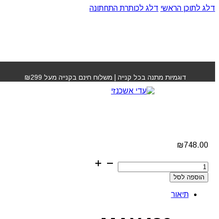
דלג לתוכן הראשי
דלג לכותרת התחתונה
עמוד הבית
»
חנות
»
מחליק שיער MAX 480 pro
דוגמיות מתנה בכל קנייה | משלוח חינם בקנייה מעל ₪299
מחליק שיער MAX 480
pro
₪
748.00
כמות
של
הוספה לסל
מחליק
שיער
תיאור
MAX
480
pro