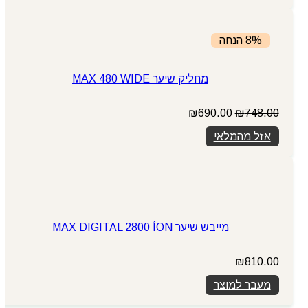
₪295.00.
₪399.00.
8% הנחה
מחליק שיער MAX 480 WIDE
המחיר
המחיר
₪
690.00
₪
748.00
המקורי
הנוכחי
אזל מהמלאי
היה:
הוא:
₪690.00.
₪748.00.
מייבש שיער MAX DIGITAL 2800 ÍON
₪
810.00
מעבר למוצר