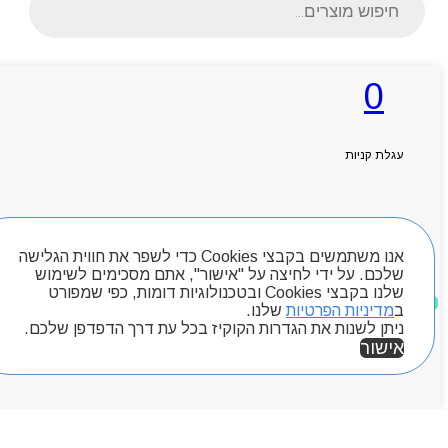
search
0
ראשי
אודותניו
קטלוג מוצרים
עגלת קניות
המגזין
יצירת קשר
מותגים
חיפוש מוצרים
Byou
אנו משתמשים בקבצי Cookies כדי לשפר את חווית הגלישה
שלכם. על ידי לחיצה על "אישור", אתם מסכימים לשימוש
שלנו בקבצי Cookies ובטכנולוגיות דומות, כפי שמפורט
מוצרים שאהבתי
ב
מדיניות הפרטיות
שלנו.
ניתן לשנות את הגדרות הקוקיז בכל עת דרך הדפדפן שלכם.
אישור
אזור אישי