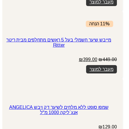
מעבר למוצר
11% הנחה
מייבש שיער חשמלי בעל 5 ראשים מתחלפים מבית ריטר
Ritter
המחיר
המחיר
₪
399.00
₪
449.00
המקורי
הנוכחי
מעבר למוצר
היה:
הוא:
₪399.00.
₪449.00.
שמפו סופט ללא מלחים לשיער דק ויבש ANGELICA
אנג`ליקה 1000 מ"ל
₪
129.00