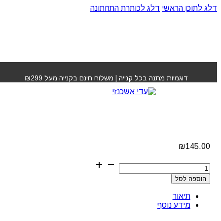
דלג לתוכן הראשי
דלג לכותרת התחתונה
עמוד הבית
»
חנות
»
שמפו מקצועי לשיער אולפלקס מספר 4
דוגמיות מתנה בכל קנייה | משלוח חינם בקנייה מעל ₪299
שמפו מקצועי לשיער
אולפלקס מספר 4
₪
145.00
כמות
של
הוספה לסל
שמפו
מקצועי
תיאור
לשיער
מידע נוסף
אולפלקס
מספר