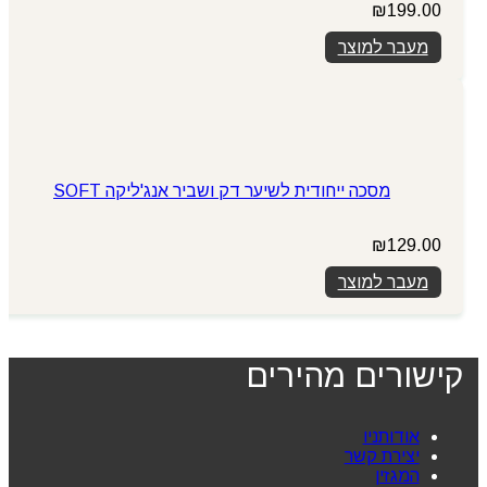
₪
199.00
מעבר למוצר
מסכה ייחודית לשיער דק ושביר אנג'ליקה SOFT
₪
129.00
מעבר למוצר
קישורים מהירים
אודותניו
יצירת קשר
המגזין