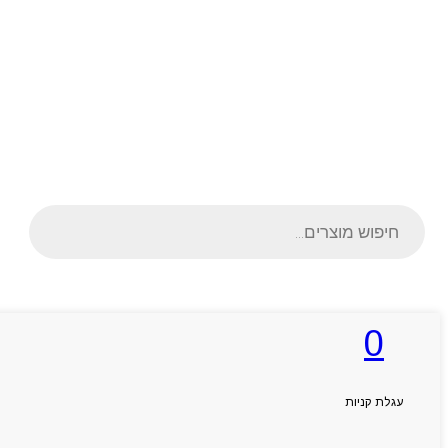
Products
search
0
ראשי
אודותניו
קטלוג מוצרים
המגזין
עגלת קניות
יצירת קשר
מותגים