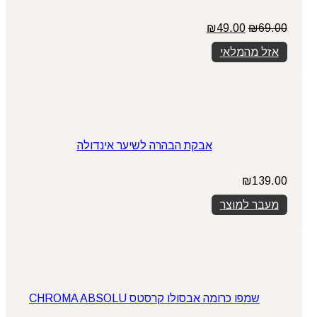
המחיר
המחיר
₪
49.00
₪
69.00
המקורי
הנוכחי
אזל מהמלאי
היה:
הוא:
₪49.00.
₪69.00.
אבקת הבהרה לשיער אינדולה
₪
139.00
מעבר למוצר
שמפו כרומה אבסולו קרסטס CHROMA ABSOLU