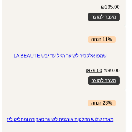
₪
135.00
מעבר למוצר
11% הנחה
שמפו אלקסיר לשיער רגיל עד יבש LA BEAUTE
המחיר
המחיר
₪
79.00
₪
89.00
המקורי
הנוכחי
מעבר למוצר
היה:
הוא:
₪79.00.
₪89.00.
23% הנחה
מארז שלוש החלקות אורגנית לשיער סאקורה ומחליק ליז