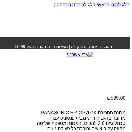
דלג לתוכן הראשי
דלג לכותרת התחתונה
עמוד הבית
»
חנות
»
מכונת תספורת ER-GP707K פנסוניק
דוגמיות מתנה בכל קנייה | משלוח חינם בקנייה מעל ₪299
מכונת תספורת ER-
GP707K פנסוניק
₪
599.00
מכונת תספורת PANASONIC ER-GP707K -
מדובר בדגם החדש מבית פנסוניק עם
טכנולוגיית 2.0 להבים. המכונה מספקת שליטה
מלאה על ביצועים והופכת כל פעולת גיזום