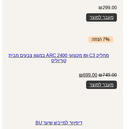
₪
299.00
מעבר למוצר
7% הנחה
מחליק C3 ופן מקצועי ARC 2400 במגוון צבעים מבית
קוריוליס
המחיר
המחיר
₪
699.00
₪
749.00
המקורי
הנוכחי
מעבר למוצר
היה:
הוא:
₪699.00.
₪749.00.
דיפיוזר למייבש שיער BU