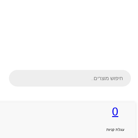
Products
search
0
ראשי
אודותניו
קטלוג מוצרים
המגזין
עגלת קניות
יצירת קשר