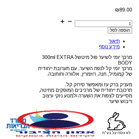
₪
89.00
כמות
של
הוספה לסל
מרכך
יומי
תיאור
לשיער
מידע נוסף
פול
מיטשל
מרכך יומי לשיער פול מיטשל 300ml EXTRA
300ml
BODY
פול
מרכך יומי קל לנפח השיער, עם תערובת ייחודית
מיטשל
של קמומיל, חנה, רוזמרין, אלוורה וחוחובה.
מעניק ברק עז ומאפשר סירוק קל.
תרכובת ייחודית של מרכיבים המופקים מחיטה,
מסייעים לצפות את השערה ולמנוע נזקי עיצוב
וייבוש שיער.
לא נוסה על בע"ח