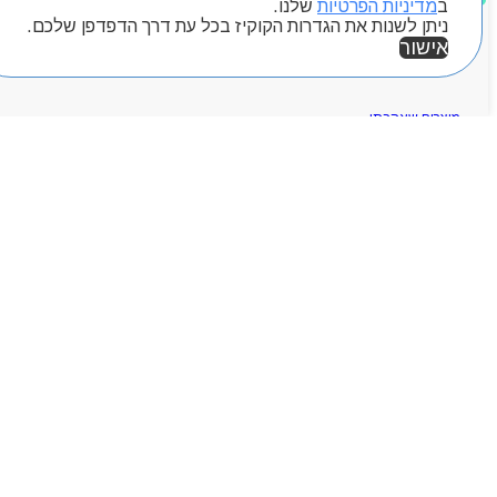
ב
מדיניות הפרטיות
שלנו.
ניתן לשנות את הגדרות הקוקיז בכל עת דרך הדפדפן שלכם.
חיפוש מוצרים
אישור
מוצרים שאהבתי
Products
search
אזור אישי
ראשי
אודותניו
קטלוג מוצרים
המגזין
יצירת קשר
מותגים
Byou