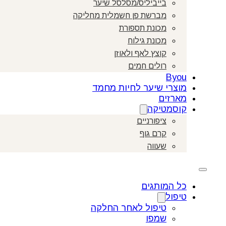
בייביליס/מסלסל שיער
מברשת פן חשמלית מחליקה
מכונת תספורת
מכונת גילוח
קוצץ לאף ולאוזן
רולים חמים
Byou
מוצרי שיער לחיות מחמד
מארזים
קוסמטיקה
ציפורניים
קרם גוף
שעווה
כל המותגים
טיפול
טיפול לאחר החלקה
שמפו