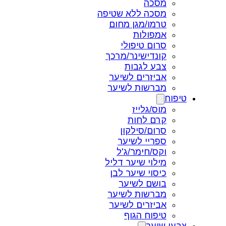
מסכה
מסכה ללא שטיפה
טרמו/מגן מחום
אמפולות
סרום טיפולי
קונדישינר/מרכך
צבע לגבות
אביזרים לשיער
מברשות לשיער
טיפוח
מוס/גלייז
קרם לחות
סרום/סילקון
ספריי לשיער
וקס/חימר/ג'ל
מילוי שיער דליל
כיסוי שיער לבן
בושם לשיער
מברשות לשיער
אביזרים לשיער
טיפוח הגוף