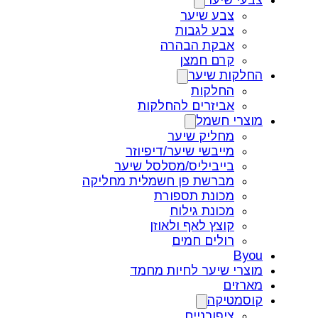
צבעי שיער
צבע שיער
צבע לגבות
אבקת הבהרה
קרם חמצן
החלקות שיער
החלקות
אביזרים להחלקות
מוצרי חשמל
מחליק שיער
מייבשי שיער/דיפיוזר
בייביליס/מסלסל שיער
מברשת פן חשמלית מחליקה
מכונת תספורת
מכונת גילוח
קוצץ לאף ולאוזן
רולים חמים
Byou
מוצרי שיער לחיות מחמד
מארזים
קוסמטיקה
ציפורניים