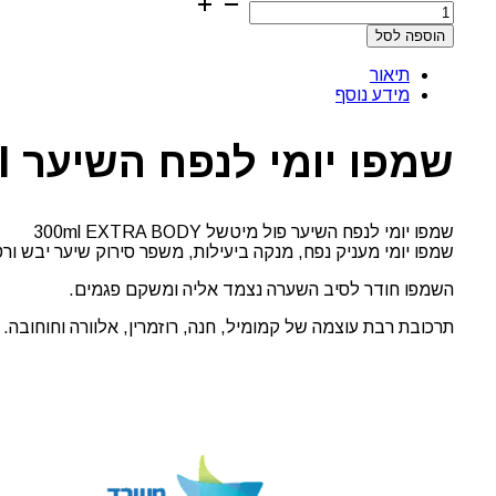
של
הוספה לסל
שמפו
יומי
תיאור
לנפח
מידע נוסף
השיער
300ml
פול
שמפו יומי לנפח השיער 300ml פול מיטשל
מיטשל
שמפו יומי לנפח השיער פול מיטשל 300ml EXTRA BODY
שמפו יומי מעניק נפח, מנקה ביעילות, משפר סירוק שיער יבש ורט
השמפו חודר לסיב השערה נצמד אליה ומשקם פגמים.
תרכובת רבת עוצמה של קמומיל, חנה, רוזמרין, אלוורה וחוחובה. 