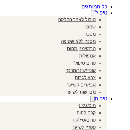
כל המותגים
טיפול
טיפול לאחר החלקה
שמפו
מסכה
מסכה ללא שטיפה
טרמו/מגן מחום
אמפולות
סרום טיפולי
קונדישינר/מרכך
צבע לגבות
אביזרים לשיער
מברשות לשיער
טיפוח
מוס/גלייז
קרם לחות
סרום/סילקון
ספריי לשיער