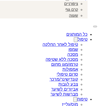
ציפורניים
קרם גוף
שעווה
כל המותגים
טיפול
טיפול לאחר החלקה
שמפו
מסכה
מסכה ללא שטיפה
טרמו/מגן מחום
אמפולות
סרום טיפולי
קונדישינר/מרכך
צבע לגבות
אביזרים לשיער
מברשות לשיער
טיפוח
מוס/גלייז