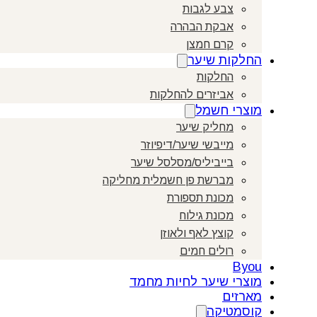
צבע לגבות
אבקת הבהרה
קרם חמצן
החלקות שיער
החלקות
אביזרים להחלקות
מוצרי חשמל
מחליק שיער
מייבשי שיער/דיפיוזר
בייביליס/מסלסל שיער
מברשת פן חשמלית מחליקה
מכונת תספורת
מכונת גילוח
קוצץ לאף ולאוזן
רולים חמים
Byou
מוצרי שיער לחיות מחמד
מארזים
קוסמטיקה