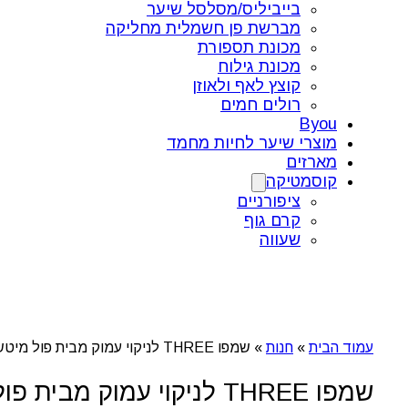
בייביליס/מסלסל שיער
מברשת פן חשמלית מחליקה
מכונת תספורת
מכונת גילוח
קוצץ לאף ולאוזן
רולים חמים
Byou
מוצרי שיער לחיות מחמד
מארזים
קוסמטיקה
ציפורניים
קרם גוף
שעווה
עמוד הבית
»
חנות
»
שמפו THREE לניקוי עמוק מבית פול מיטשל
שמפו THREE לניקוי עמוק מבית פול מיטשל