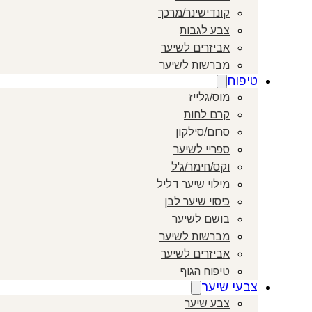
קונדישינר/מרכך
צבע לגבות
אביזרים לשיער
מברשות לשיער
טיפוח
מוס/גלייז
קרם לחות
סרום/סילקון
ספריי לשיער
וקס/חימר/ג'ל
מילוי שיער דליל
כיסוי שיער לבן
בושם לשיער
מברשות לשיער
אביזרים לשיער
טיפוח הגוף
צבעי שיער
צבע שיער