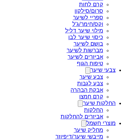
קרם לחות
סרום/סילקון
ספריי לשיער
וקס/חימר/ג'ל
מילוי שיער דליל
כיסוי שיער לבן
בושם לשיער
מברשות לשיער
אביזרים לשיער
טיפוח הגוף
צבעי שיער
צבע שיער
צבע לגבות
אבקת הבהרה
קרם חמצן
החלקות שיער
החלקות
אביזרים להחלקות
מוצרי חשמל
מחליק שיער
מייבשי שיער/דיפיוזר