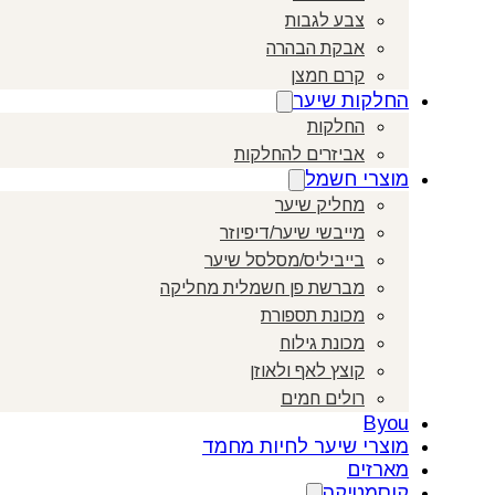
צבע לגבות
אבקת הבהרה
קרם חמצן
החלקות שיער
החלקות
אביזרים להחלקות
מוצרי חשמל
מחליק שיער
מייבשי שיער/דיפיוזר
בייביליס/מסלסל שיער
מברשת פן חשמלית מחליקה
מכונת תספורת
מכונת גילוח
קוצץ לאף ולאוזן
רולים חמים
Byou
מוצרי שיער לחיות מחמד
מארזים
קוסמטיקה