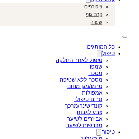
ציפורניים
קרם גוף
שעווה
כל המותגים
טיפול
טיפול לאחר החלקה
שמפו
מסכה
מסכה ללא שטיפה
טרמו/מגן מחום
אמפולות
סרום טיפולי
קונדישינר/מרכך
צבע לגבות
אביזרים לשיער
מברשות לשיער
טיפוח
מוס/גלייז