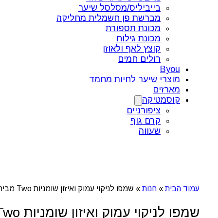
בייביליס/מסלסל שיער
מברשת פן חשמלית מחליקה
מכונת תספורת
מכונת גילוח
קוצץ לאף ולאוזן
רולים חמים
Byou
מוצרי שיער לחיות מחמד
מארזים
קוסמטיקה
ציפורניים
קרם גוף
שעווה
עמוד הבית
»
חנות
»
שמפו לניקוי עמוק ואיזון שומניות Two מבית פול מיטשל
שמפו לניקוי עמוק ואיזון שומניות Two מבית פול מיטשל