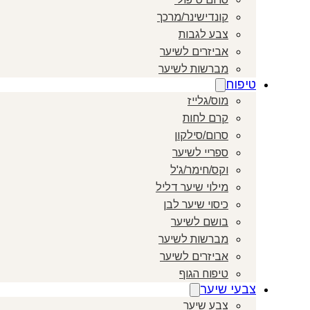
קונדישינר/מרכך
צבע לגבות
אביזרים לשיער
מברשות לשיער
טיפוח
מוס/גלייז
קרם לחות
סרום/סילקון
ספריי לשיער
וקס/חימר/ג'ל
מילוי שיער דליל
כיסוי שיער לבן
בושם לשיער
מברשות לשיער
אביזרים לשיער
טיפוח הגוף
צבעי שיער
צבע שיער