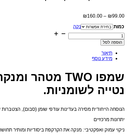
טווח
₪
160.00
–
₪
99.00
מחירים:
כמות
נקה
עד
כמות
של
הוספה לסל
שמפו
לניקוי
תיאור
עמוק
מידע נוסף
ואיזון
שומניות
Two
שמפו TWO מטהר
מבית
פול
נטייה לשומניות.
מיטשל
הנוסחה הייחודית מסירה בעדינות עודפי שומן (סבום), הצטברות 
יתרונות מרכזיים
ניקוי עמוק ואפקטיבי: מנקה את הקרקפת ביסודיות ומותיר תחושת 