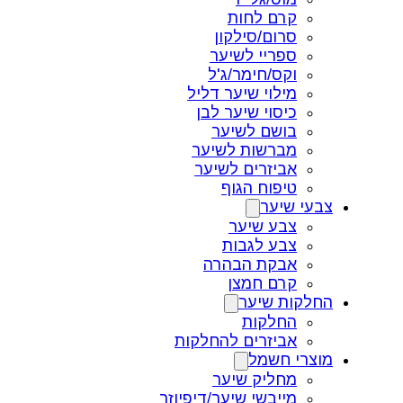
קרם לחות
סרום/סילקון
ספריי לשיער
וקס/חימר/ג'ל
מילוי שיער דליל
כיסוי שיער לבן
בושם לשיער
מברשות לשיער
אביזרים לשיער
טיפוח הגוף
צבעי שיער
צבע שיער
צבע לגבות
אבקת הבהרה
קרם חמצן
החלקות שיער
החלקות
אביזרים להחלקות
מוצרי חשמל
מחליק שיער
מייבשי שיער/דיפיוזר