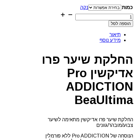
כמות
נקה
כמות
של
הוספה לסל
החלקת
שיער
תיאור
פרו
מידע נוסף
אדיקשין
Pro
ADDICTION
החלקת שיער פרו
BeaUltima
אדיקשין Pro
ADDICTION
BeaUltima
החלקת שיער פרו אדיקשין מתאימה לשיער
צבוע/מובהר/גוונים
הנוסחה של Pro ADDICTION ללא פורמלין