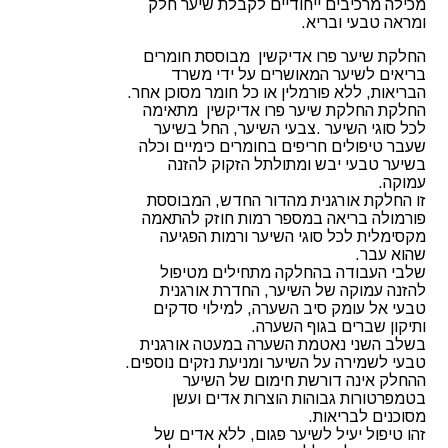
מכילה מרכיבים ייחודיים לקבלת שיער חלק
ומראה טבעי ובריא.
החלקת שיער פרו אדיקשין מבוססת חומרים
בריאים לשיער המאושרים על ידי משרד
הבריאות, ללא פורמלין או כל חומר מסוכן אחר.
החלקת החלקת שיער פרו אדיקשין מתאימה
לכל סוגי השיער .צבעי השיער, החל בשיער
שעבר טיפולים חריפים בחומרים כימיים וכלה
בשיער טבעי יבש ומתולתל הזקוק להזנה
עמוקה.
זו החלקת אורגנית מהדור החדש, המבוססת
פורמולה בריאה במספר רמות חוזק להתאמה
מקסימלית לכל סוגי השיער ורמות הפגיעה
שהוא עבר.
שלבי העבודה בהחלקה מתחילים מטיפול
להזנה עמוקה של השיער, החדרת אורגנית
טבעי אל עומק סיב השערה, למילוי סדקים
ותיקון שברים בגוף השערה.
בשלב השני נאטמת השערה במעטה אורגנית
טבעי לשמירה על השיער ומניעת נזקים נוספים.
ההחלק אינה דורשת חימום של השיער
בטמפרטורות גבוהות הוצרות אדים ועשן
מסוכנים לבריאות.
זהו טיפול יעיל לשיער פגום, ללא אדים של