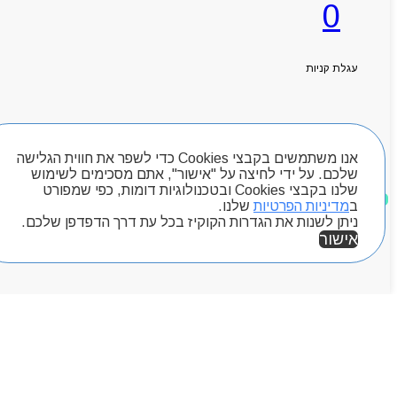
0
עגלת קניות
ראשי
אודותניו
קטלוג מוצרים
המגזין
חיפוש מוצרים
יצירת קשר
מותגים
אנו משתמשים בקבצי Cookies כדי לשפר את חווית הגלישה
שלכם. על ידי לחיצה על "אישור", אתם מסכימים לשימוש
Byou
שלנו בקבצי Cookies ובטכנולוגיות דומות, כפי שמפורט
מוצרים שאהבתי
ב
מדיניות הפרטיות
שלנו.
ניתן לשנות את הגדרות הקוקיז בכל עת דרך הדפדפן שלכם.
אישור
אזור אישי