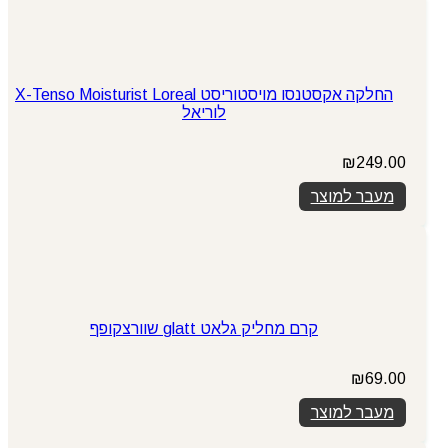
החלקה אקסטנסו מויסטוריסט X-Tenso Moisturist Loreal
לוריאל
₪
249.00
מעבר למוצר
קרם מחליק גלאט glatt שוורצקופף
₪
69.00
מעבר למוצר