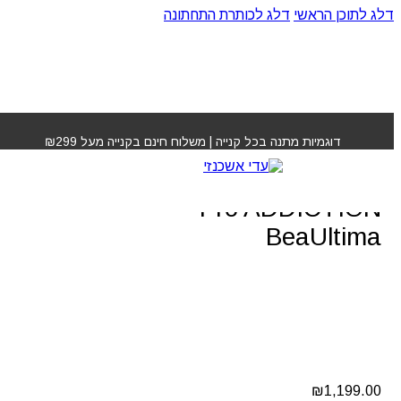
דלג לתוכן הראשי
דלג לכותרת התחתונה
עמוד הבית
»
חנות
»
החלקת שיער פרו אדיקשין Pro
ADDICTION BeaUltima
דוגמיות מתנה בכל קנייה | משלוח חינם בקנייה מעל ₪299
החלקת שיער פרו אדיקשין
Pro ADDICTION
BeaUltima
₪
1,199.00