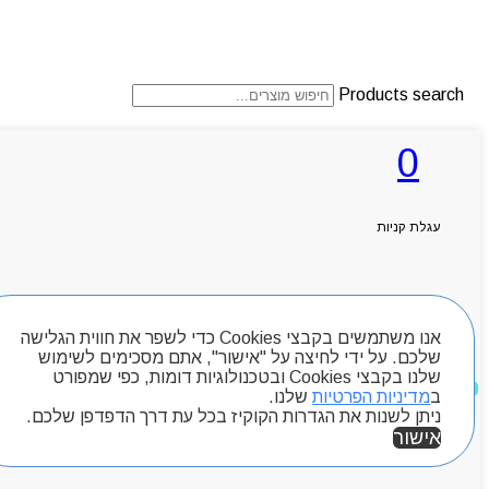
Products search
0
ראשי
אודותניו
עגלת קניות
קטלוג מוצרים
המגזין
יצירת קשר
מותגים
חיפוש מוצרים
Byou
אנו משתמשים בקבצי Cookies כדי לשפר את חווית הגלישה
שלכם. על ידי לחיצה על "אישור", אתם מסכימים לשימוש
שלנו בקבצי Cookies ובטכנולוגיות דומות, כפי שמפורט
מוצרים שאהבתי
ב
מדיניות הפרטיות
שלנו.
ניתן לשנות את הגדרות הקוקיז בכל עת דרך הדפדפן שלכם.
אישור
אזור אישי