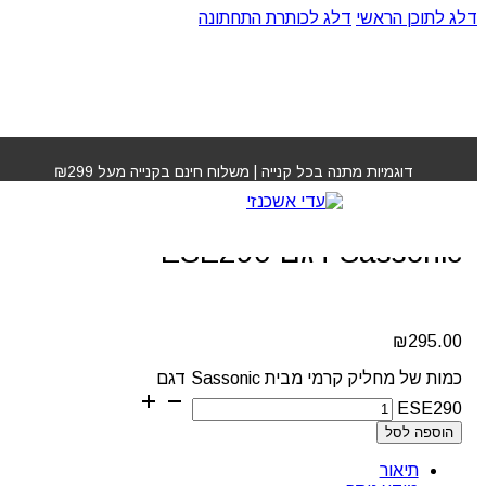
דלג לתוכן הראשי
דלג לכותרת התחתונה
עמוד הבית
»
חנות
»
מחליק קרמי מבית Sassonic דגם
ESE290
דוגמיות מתנה בכל קנייה | משלוח חינם בקנייה מעל ₪299
מחליק קרמי מבית
Sassonic דגם ESE290
₪
295.00
כמות של מחליק קרמי מבית Sassonic דגם
ESE290
הוספה לסל
תיאור