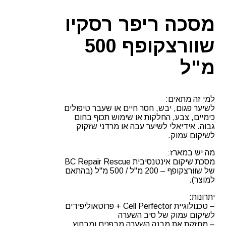
מסכה ריפר רסקיו
שוורצקופף 500
מ"ל
למי זה מתאים:
לשיער פגום, יבש, חסר חיים או שעבר טיפולים
כימיים, צבע, החלקות או שימוש תכוף בחום
גבוה. אידיאלי לשיער עבה או מרדני שזקוק
לשיקום עמוק.
מה יש במארז:
מסכת שיקום אינטנסיבית BC Repair Rescue
של שוורצקופף – 200 מ"ל / 500 מ"ל (בהתאם
למוצר).
יתרונות:
– טכנולוגיית Cell Perfector + פרוטאוליפידים
לשיקום עמוק של סיב השערה
– מחזקת את מבנה השערה מבפנים ומבחוץ