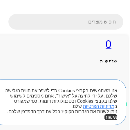
Products
search
0
ראשי
אודותניו
עגלת קניות
קטלוג מוצרים
המגזין
יצירת קשר
מותגים
חיפוש מוצרים
Byou
אנו משתמשים בקבצי Cookies כדי לשפר את חווית הגלישה
שלכם. על ידי לחיצה על "אישור", אתם מסכימים לשימוש
שלנו בקבצי Cookies ובטכנולוגיות דומות, כפי שמפורט
מוצרים שאהבתי
ב
מדיניות הפרטיות
שלנו.
ניתן לשנות את הגדרות הקוקיז בכל עת דרך הדפדפן שלכם.
אישור
אזור אישי