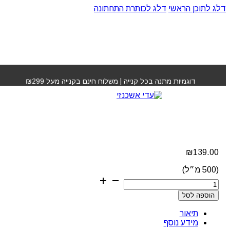
דלג לתוכן הראשי
דלג לכותרת התחתונה
עמוד הבית
»
חנות
»
מסכה ריפר רסקיו שוורצקופף
דוגמיות מתנה בכל קנייה | משלוח חינם בקנייה מעל ₪299
מסכה ריפר רסקיו
שוורצקופף
₪
139.00
(500 מ״ל)
כמות
של
הוספה לסל
מסכה
ריפר
תיאור
רסקיו
מידע נוסף
שוורצקופף