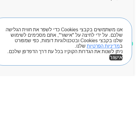
אודותניו
קטלוג מוצרים
המגזין
יצירת קשר
חיפוש מוצרים
מותגים
אנו משתמשים בקבצי Cookies כדי לשפר את חווית הגלישה
שלכם. על ידי לחיצה על "אישור", אתם מסכימים לשימוש
Byou
שלנו בקבצי Cookies ובטכנולוגיות דומות, כפי שמפורט
מוצרים שאהבתי
ב
מדיניות הפרטיות
שלנו.
ניתן לשנות את הגדרות הקוקיז בכל עת דרך הדפדפן שלכם.
אישור
אזור אישי