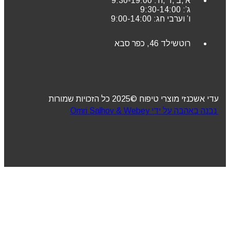
א’,ב’,ד’,ה’: 9:30-19:00
ג’: 9:30-14:00
ו’ וערבי חג: 9:00-14:00
רוטשילד 46, כפר סבא
עדי אשכנזי מוצרי טיפוח ©2025 כל הזכויות שמורות
נבנה באהבה על ידי Omri Salhov & Webey