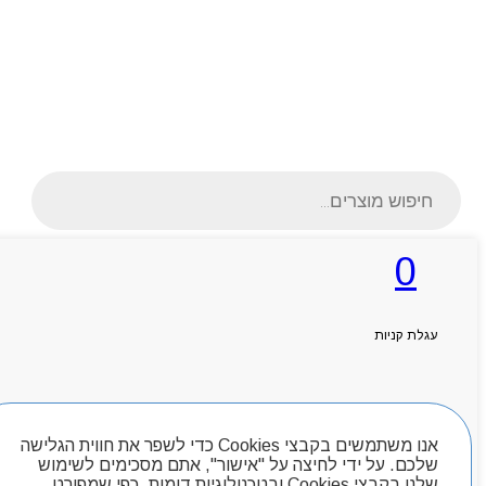
Products
search
0
ראשי
אודותניו
עגלת קניות
קטלוג מוצרים
המגזין
יצירת קשר
מותגים
חיפוש מוצרים
אנו משתמשים בקבצי Cookies כדי לשפר את חווית הגלישה
Byou
שלכם. על ידי לחיצה על "אישור", אתם מסכימים לשימוש
שלנו בקבצי Cookies ובטכנולוגיות דומות, כפי שמפורט