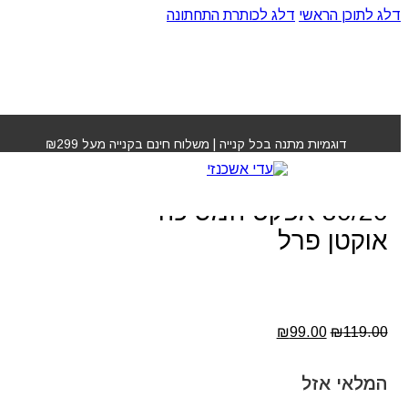
דלג לתוכן הראשי
דלג לכותרת התחתונה
עמוד הבית
»
חנות
»
שמפו פנינים וקראטין 80/20 אפקט
המסיכה אוקטן פרל
דוגמיות מתנה בכל קנייה | משלוח חינם בקנייה מעל ₪299
שמפו פנינים וקראטין
80/20 אפקט המסיכה
אוקטן פרל
המחיר
המחיר
₪
99.00
₪
119.00
המקורי
הנוכחי
היה:
הוא:
₪99.00.
₪119.00.
המלאי אזל