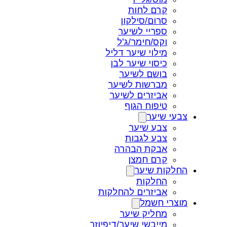
קרם לחות
סרום/סילקון
ספריי לשיער
וקס/חימר/ג'ל
מילוי שיער דליל
כיסוי שיער לבן
בושם לשיער
מברשות לשיער
אביזרים לשיער
טיפוח הגוף
צבעי שיער
צבע שיער
צבע לגבות
אבקת הבהרה
קרם חמצן
החלקות שיער
החלקות
אביזרים להחלקות
מוצרי חשמל
מחליק שיער
מייבשי שיער/דיפיוזר