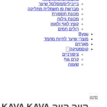
בייביליס/מסלסל שיער
מברשת פן חשמלית מחליקה
מכונת תספורת
מכונת גילוח
קוצץ לאף ולאוזן
רולים חמים
Byou
מוצרי שיער לחיות מחמד
מארזים
קוסמטיקה
ציפורניים
קרם גוף
שעווה
סינון
קווה קווה KAVA KAVA