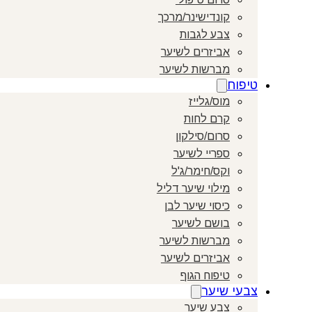
קונדישינר/מרכך
צבע לגבות
אביזרים לשיער
מברשות לשיער
טיפוח
מוס/גלייז
קרם לחות
סרום/סילקון
ספריי לשיער
וקס/חימר/ג'ל
מילוי שיער דליל
כיסוי שיער לבן
בושם לשיער
מברשות לשיער
אביזרים לשיער
טיפוח הגוף
צבעי שיער
צבע שיער