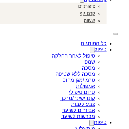
ציפורניים
קרם גוף
שעווה
כל המותגים
טיפול
טיפול לאחר החלקה
שמפו
מסכה
מסכה ללא שטיפה
טרמו/מגן מחום
אמפולות
סרום טיפולי
קונדישינר/מרכך
צבע לגבות
אביזרים לשיער
מברשות לשיער
טיפוח
מוס/גלייז