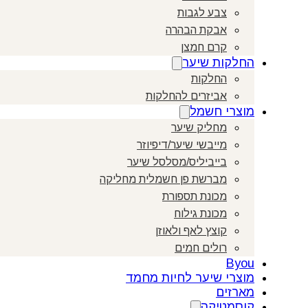
צבע לגבות
אבקת הבהרה
קרם חמצן
החלקות שיער
החלקות
אביזרים להחלקות
מוצרי חשמל
מחליק שיער
מייבשי שיער/דיפיוזר
בייביליס/מסלסל שיער
מברשת פן חשמלית מחליקה
מכונת תספורת
מכונת גילוח
קוצץ לאף ולאוזן
רולים חמים
Byou
מוצרי שיער לחיות מחמד
מארזים
קוסמטיקה