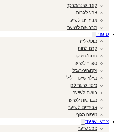
קונדישינר/מרכך
צבע לגבות
אביזרים לשיער
מברשות לשיער
טיפוח
מוס/גלייז
קרם לחות
סרום/סילקון
ספריי לשיער
וקס/חימר/ג'ל
מילוי שיער דליל
כיסוי שיער לבן
בושם לשיער
מברשות לשיער
אביזרים לשיער
טיפוח הגוף
צבעי שיער
צבע שיער