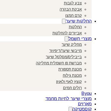
צבע לגבות
אבקת הבהרה
קרם חמצן
החלקות שיער
החלקות
אביזרים להחלקות
מוצרי חשמל
מחליק שיער
מייבשי שיער/דיפיוזר
בייביליס/מסלסל שיער
מברשת פן חשמלית מחליקה
מכונת תספורת
מכונת גילוח
קוצץ לאף ולאוזן
רולים חמים
Byou
מוצרי שיער לחיות מחמד
מארזים
קוסמטיקה