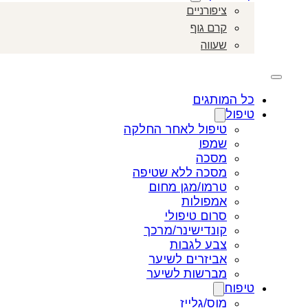
ציפורניים
קרם גוף
שעווה
כל המותגים
טיפול
טיפול לאחר החלקה
שמפו
מסכה
מסכה ללא שטיפה
טרמו/מגן מחום
אמפולות
סרום טיפולי
קונדישינר/מרכך
צבע לגבות
אביזרים לשיער
מברשות לשיער
טיפוח
מוס/גלייז