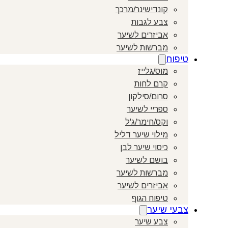
קונדישינר/מרכך
צבע לגבות
אביזרים לשיער
מברשות לשיער
טיפוח
מוס/גלייז
קרם לחות
סרום/סילקון
ספריי לשיער
וקס/חימר/ג'ל
מילוי שיער דליל
כיסוי שיער לבן
בושם לשיער
מברשות לשיער
אביזרים לשיער
טיפוח הגוף
צבעי שיער
צבע שיער