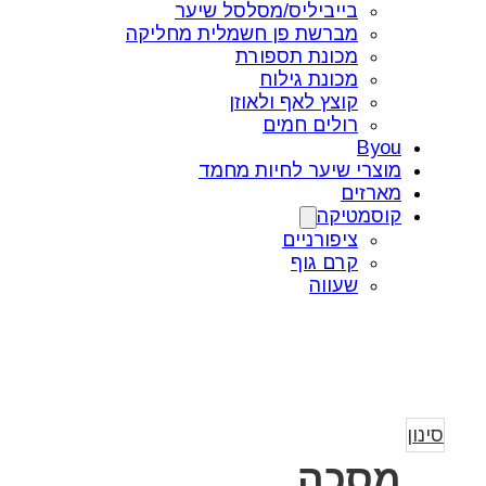
בייביליס/מסלסל שיער
מברשת פן חשמלית מחליקה
מכונת תספורת
מכונת גילוח
קוצץ לאף ולאוזן
רולים חמים
Byou
מוצרי שיער לחיות מחמד
מארזים
קוסמטיקה
ציפורניים
קרם גוף
שעווה
סינון
מסכה