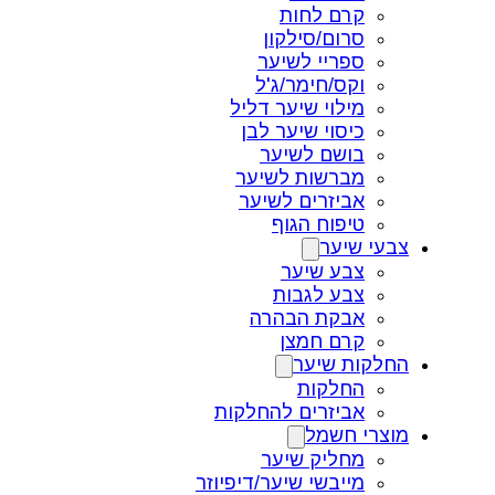
קרם לחות
סרום/סילקון
ספריי לשיער
וקס/חימר/ג'ל
מילוי שיער דליל
כיסוי שיער לבן
בושם לשיער
מברשות לשיער
אביזרים לשיער
טיפוח הגוף
צבעי שיער
צבע שיער
צבע לגבות
אבקת הבהרה
קרם חמצן
החלקות שיער
החלקות
אביזרים להחלקות
מוצרי חשמל
מחליק שיער
מייבשי שיער/דיפיוזר