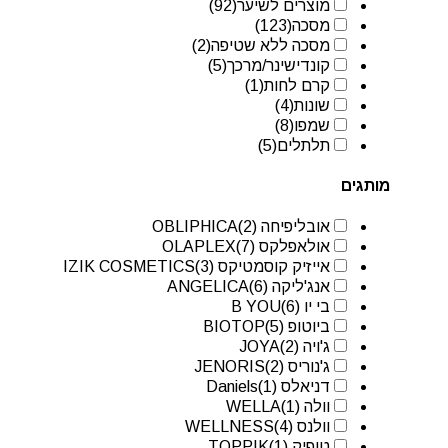
מוצרים לשיער
(92)
מסכה
(123)
מסכה ללא שטיפה
(2)
קונדישינר/מרכך
(5)
קרם לחות
(1)
שונות
(4)
שמפו
(8)
תלתלים
(5)
מותגים
אובליפיחה OBLIPHICA
(2)
אולאפלקס OLAPLEX
(7)
אייזיק קוסמטיקס IZIK COSMETICS
(3)
אנג'ליקה ANGELICA
(6)
בי יו B YOU
(6)
ביוטופ BIOTOP
(5)
ג'ויה JOYA
(2)
ג'נוריס JENORIS
(2)
דניאלס Daniels
(1)
וולה WELLA
(1)
וולנס WELLNESS
(4)
טופיק TOPPIK
(1)