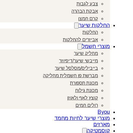
צבע לגבות
אבקת הבהרה
קרם חמצן
החלקות שיער
החלקות
אביזרים להחלקות
מוצרי חשמל
מחליק שיער
מייבשי שיער/דיפיוזר
בייביליס/מסלסל שיער
מברשת פן חשמלית מחליקה
מכונת תספורת
מכונת גילוח
קוצץ לאף ולאוזן
רולים חמים
Byou
מוצרי שיער לחיות מחמד
מארזים
קוסמטיקה