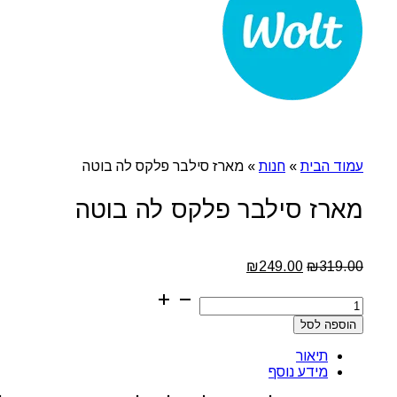
עמוד הבית
»
חנות
»
מארז סילבר פלקס לה בוטה
מארז סילבר פלקס לה בוטה
המחיר
המחיר
₪
249.00
₪
319.00
המקורי
הנוכחי
כמות
היה:
הוא:
של
₪249.00.
₪319.00.
הוספה לסל
מארז
סילבר
תיאור
פלקס
מידע נוסף
לה
בוטה