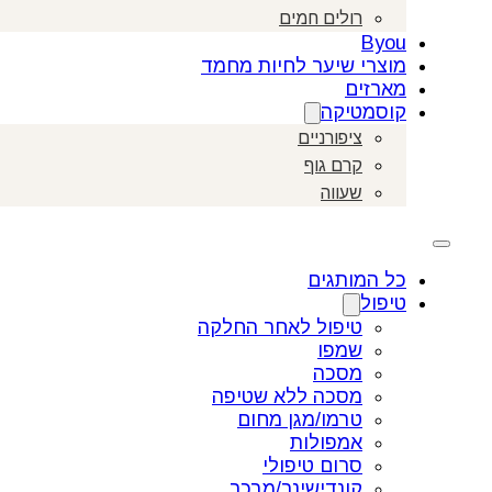
רולים חמים
Byou
מוצרי שיער לחיות מחמד
מארזים
קוסמטיקה
ציפורניים
קרם גוף
שעווה
כל המותגים
טיפול
טיפול לאחר החלקה
שמפו
מסכה
מסכה ללא שטיפה
טרמו/מגן מחום
אמפולות
סרום טיפולי
קונדישינר/מרכך