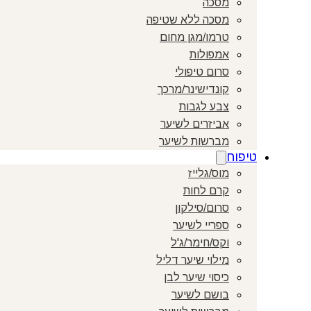
מסכה
מסכה ללא שטיפה
טרמו/מגן מחום
אמפולות
סרום טיפולי
קונדישינר/מרכך
צבע לגבות
אביזרים לשיער
מברשות לשיער
טיפוח
מוס/גלייז
קרם לחות
סרום/סילקון
ספריי לשיער
וקס/חימר/ג'ל
מילוי שיער דליל
כיסוי שיער לבן
בושם לשיער