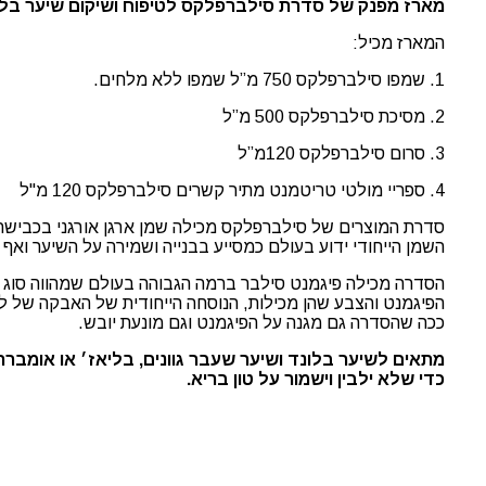
מארז מפנק של סדרת סילברפלקס לטיפוח ושיקום שיער בלונ
המארז מכיל:
1. שמפו סילברפלקס 750 מ”ל שמפו ללא מלחים.
2. מסיכת סילברפלקס 500 מ”ל
3. סרום סילברפלקס 120מ”ל
4. ספריי מולטי טריטמנט מתיר קשרים סילברפלקס 120 מ"ל
סדרת המוצרים של סילברפלקס מכילה שמן ארגן אורגני בכבישה קר
השמן הייחודי ידוע בעולם כמסייע בבנייה ושמירה על השיער ואף
הסדרה מכילה
פיגמנט סילבר ברמה הגבוהה בעולם שמהווה סוג ש
הפיגמנט והצבע שהן מכילות, הנוסחה הייחודית של האבקה של ל
ככה שהסדרה גם מגנה על הפיגמנט וגם מונעת יובש.
מתאים לשיער בלונד ושיער שעבר גוונים, בליאז׳ או אומברה
כדי שלא ילבין וישמור על טון בריא.