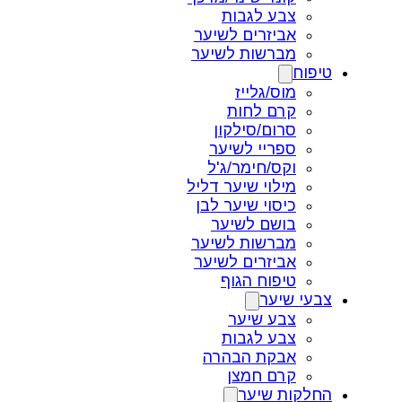
צבע לגבות
אביזרים לשיער
מברשות לשיער
טיפוח
מוס/גלייז
קרם לחות
סרום/סילקון
ספריי לשיער
וקס/חימר/ג'ל
מילוי שיער דליל
כיסוי שיער לבן
בושם לשיער
מברשות לשיער
אביזרים לשיער
טיפוח הגוף
צבעי שיער
צבע שיער
צבע לגבות
אבקת הבהרה
קרם חמצן
החלקות שיער