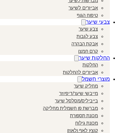
מברשות לשיער
אביזרים לשיער
טיפוח הגוף
צבעי שיער
צבע שיער
צבע לגבות
אבקת הבהרה
קרם חמצן
החלקות שיער
החלקות
אביזרים להחלקות
מוצרי חשמל
מחליק שיער
מייבשי שיער/דיפיוזר
בייביליס/מסלסל שיער
מברשת פן חשמלית מחליקה
מכונת תספורת
מכונת גילוח
קוצץ לאף ולאוזן