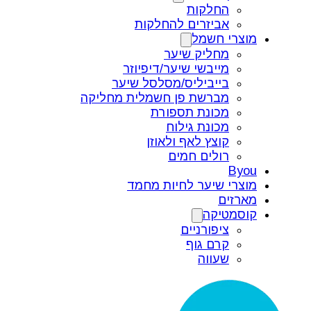
החלקות
אביזרים להחלקות
מוצרי חשמל
מחליק שיער
מייבשי שיער/דיפיוזר
בייביליס/מסלסל שיער
מברשת פן חשמלית מחליקה
מכונת תספורת
מכונת גילוח
קוצץ לאף ולאוזן
רולים חמים
Byou
מוצרי שיער לחיות מחמד
מארזים
קוסמטיקה
ציפורניים
קרם גוף
שעווה