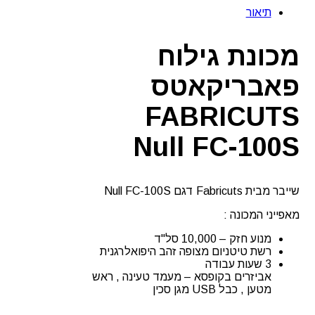
גילוח
תיאור
פאבריקאטס
FABRICUTS
Null
מכונת גילוח
FC-
100S
פאבריקאטס
FABRICUTS
Null FC-100S
שייבר מבית Fabricuts דגם Null FC-100S
מאפייני המכונה :
מנוע חזק – 10,000 סל"ד
רשת טיטניום מצופה זהב היפואלרגנית
3 שעות עבודה
אביזרים בקופסא – מעמד טעינה , ראש
מטען , כבל USB מגן סכין