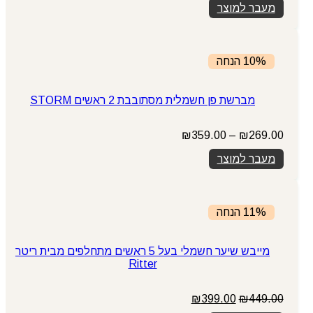
מעבר למוצר
10% הנחה
מברשת פן חשמלית מסתובבת 2 ראשים STORM
טווח
₪
359.00
–
₪
269.00
מחירים:
מעבר למוצר
עד
11% הנחה
מייבש שיער חשמלי בעל 5 ראשים מתחלפים מבית ריטר
Ritter
המחיר
המחיר
₪
399.00
₪
449.00
המקורי
הנוכחי