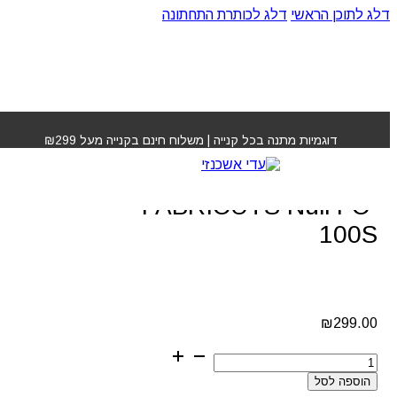
דלג לתוכן הראשי
דלג לכותרת התחתונה
עמוד הבית
»
חנות
»
מכונת גילוח פאבריקאטס FABRICUTS
Null FC-100S
דוגמיות מתנה בכל קנייה | משלוח חינם בקנייה מעל ₪299
מכונת גילוח פאבריקאטס
FABRICUTS Null FC-
100S
₪
299.00
כמות
של
הוספה לסל
מכונת