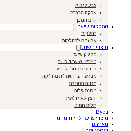
צבע לגבות
אבקת הבהרה
קרם חמצן
החלקות שיער
החלקות
אביזרים להחלקות
מוצרי חשמל
מחליק שיער
מייבשי שיער/דיפיוזר
בייביליס/מסלסל שיער
מברשת פן חשמלית מחליקה
מכונת תספורת
מכונת גילוח
קוצץ לאף ולאוזן
רולים חמים
Byou
מוצרי שיער לחיות מחמד
מארזים
קוסמטיקה