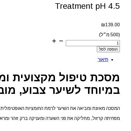
Treatment pH 4.5
₪
139.00
(500 מ״ל)
כמות
של
הוספה לסל
מסכת
הזנה
תיאור
מרוכזת
לשמירה
על
מסכת טיפול מקצועית ומ
צבע
השיער
במיוחד לשיער צבוע, מוב
Schwarzkopf
BC
Bonacure
|
Color
המסכה מאזנת ומביאה את השיער לרמת החומציות האופטימלית, מה שנו
Freeze
מפחיתה קרזול, מחליקה את פני השערה ומעניקה ברק זוהר ומראה
Treatment
pH
4.5