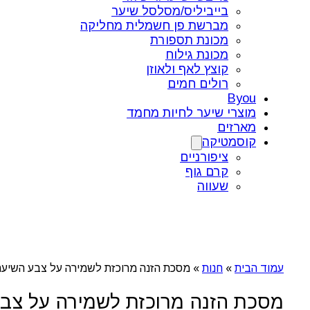
בייביליס/מסלסל שיער
מברשת פן חשמלית מחליקה
מכונת תספורת
מכונת גילוח
קוצץ לאף ולאוזן
רולים חמים
Byou
מוצרי שיער לחיות מחמד
מארזים
קוסמטיקה
ציפורניים
קרם גוף
שעווה
עמוד הבית
»
חנות
»
מסכת הזנה מרוכזת לשמירה על צבע השיער warzkopf BC Bonacure | Color Freeze Treatment pH 4.5