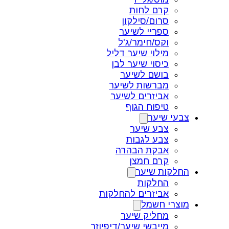
קרם לחות
סרום/סילקון
ספריי לשיער
וקס/חימר/ג'ל
מילוי שיער דליל
כיסוי שיער לבן
בושם לשיער
מברשות לשיער
אביזרים לשיער
טיפוח הגוף
צבעי שיער
צבע שיער
צבע לגבות
אבקת הבהרה
קרם חמצן
החלקות שיער
החלקות
אביזרים להחלקות
מוצרי חשמל
מחליק שיער
מייבשי שיער/דיפיוזר