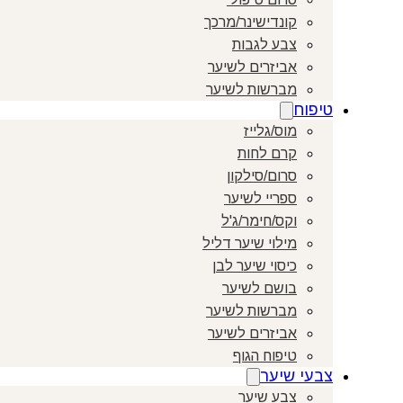
קונדישינר/מרכך
צבע לגבות
אביזרים לשיער
מברשות לשיער
טיפוח
מוס/גלייז
קרם לחות
סרום/סילקון
ספריי לשיער
וקס/חימר/ג'ל
מילוי שיער דליל
כיסוי שיער לבן
בושם לשיער
מברשות לשיער
אביזרים לשיער
טיפוח הגוף
צבעי שיער
צבע שיער