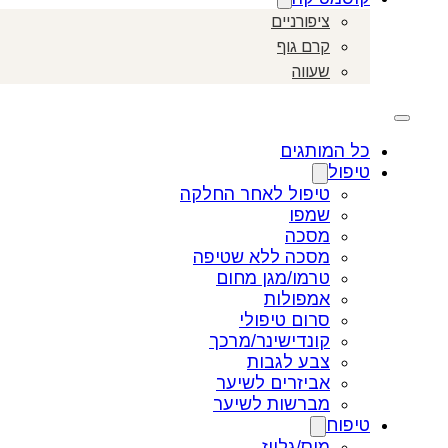
ציפורניים
קרם גוף
שעווה
כל המותגים
טיפול
טיפול לאחר החלקה
שמפו
מסכה
מסכה ללא שטיפה
טרמו/מגן מחום
אמפולות
סרום טיפולי
קונדישינר/מרכך
צבע לגבות
אביזרים לשיער
מברשות לשיער
טיפוח
מוס/גלייז