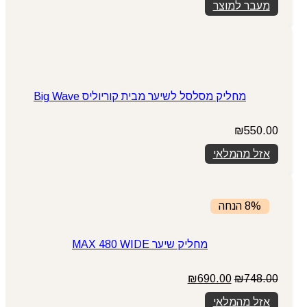
מעבר למוצר
היה:
הוא:
₪599.00.
₪649.00.
מחליק מסלסל לשיער מבית קוריוליס Big Wave
₪
550.00
אזל מהמלאי
8% הנחה
מחליק שיער MAX 480 WIDE
המחיר
המחיר
₪
690.00
₪
748.00
המקורי
הנוכחי
אזל מהמלאי
היה:
הוא: