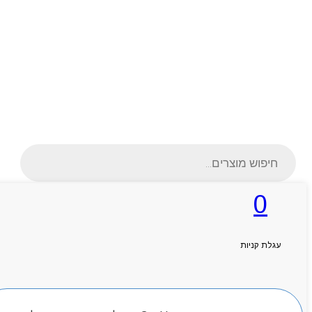
Products
search
0
ראשי
עגלת קניות
אודותניו
קטלוג מוצרים
המגזין
יצירת קשר
חיפוש מוצרים
מותגים