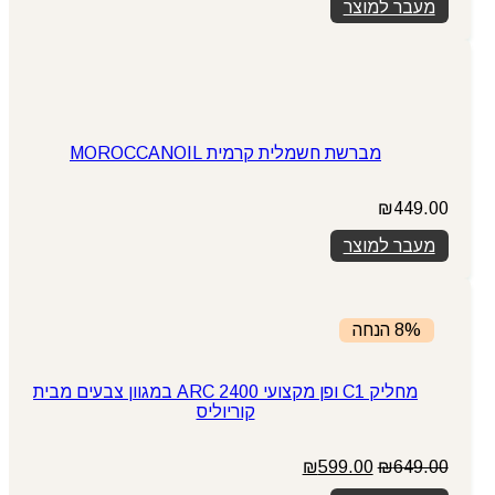
מעבר למוצר
מברשת חשמלית קרמית MOROCCANOIL
₪
449.00
מעבר למוצר
8% הנחה
מחליק C1 ופן מקצועי ARC 2400 במגוון צבעים מבית
קוריוליס
המחיר
המחיר
₪
599.00
₪
649.00
המקורי
הנוכחי