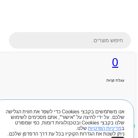
Products
search
0
ראשי
אודותניו
עגלת קניות
קטלוג מוצרים
המגזין
יצירת קשר
מותגים
חיפוש מוצרים
Byou
אנו משתמשים בקבצי Cookies כדי לשפר את חווית הגלישה
שלכם. על ידי לחיצה על "אישור", אתם מסכימים לשימוש
שלנו בקבצי Cookies ובטכנולוגיות דומות, כפי שמפורט
מוצרים שאהבתי
ב
מדיניות הפרטיות
שלנו.
ניתן לשנות את הגדרות הקוקיז בכל עת דרך הדפדפן שלכם.