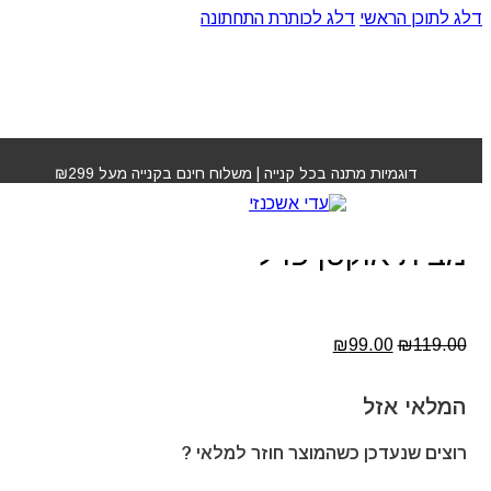
דלג לתוכן הראשי
דלג לכותרת התחתונה
עמוד הבית
»
חנות
»
שמפו ריפייר ללא מלחים מבית אוקטן
פרל
דוגמיות מתנה בכל קנייה | משלוח חינם בקנייה מעל ₪299
שמפו ריפייר ללא מלחים
מבית אוקטן פרל
המחיר
המחיר
₪
99.00
₪
119.00
המקורי
הנוכחי
היה:
הוא:
₪99.00.
₪119.00.
המלאי אזל
רוצים שנעדכן כשהמוצר חוזר למלאי ?