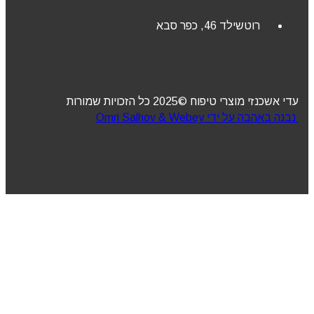
רוטשילד 46, כפר סבא
עדי אשכנזי מוצרי טיפוח ©2025 כל הזכויות שמורות
נבנה באהבה על ידי Omri Salhov & Webey