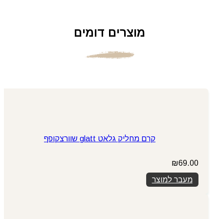
מוצרים דומים
קרם מחליק גלאט glatt שוורצקופף
₪
69.00
מעבר למוצר