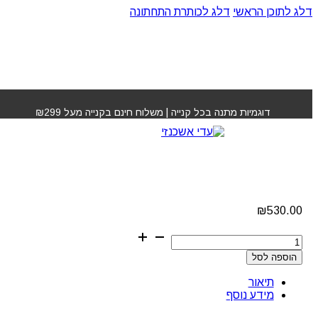
דלג לתוכן הראשי
דלג לכותרת התחתונה
עמוד הבית
»
חנות
»
פן 3900 מייבש שיער גדעון קוסמטיקס
דוגמיות מתנה בכל קנייה | משלוח חינם בקנייה מעל ₪299
פן 3900 מייבש שיער
גדעון קוסמטיקס
₪
530.00
כמות
של
הוספה לסל
פן
3900
תיאור
מייבש
מידע נוסף
שיער
גדעון