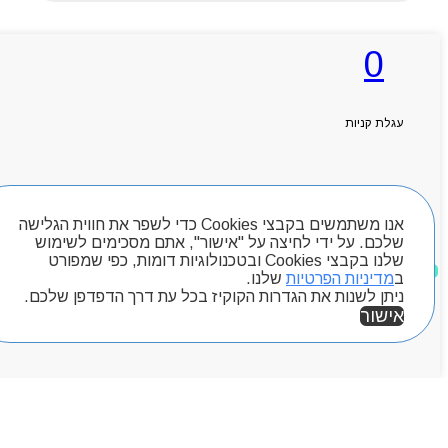
0
ראשי
אודותניו
קטלוג מוצרים
עגלת קניות
המגזין
יצירת קשר
מותגים
חיפוש מוצרים
Byou
אנו משתמשים בקבצי Cookies כדי לשפר את חווית הגלישה
שלכם. על ידי לחיצה על "אישור", אתם מסכימים לשימוש
שלנו בקבצי Cookies ובטכנולוגיות דומות, כפי שמפורט
מוצרים שאהבתי
ב
מדיניות הפרטיות
שלנו.
ניתן לשנות את הגדרות הקוקיז בכל עת דרך הדפדפן שלכם.
אישור
אזור אישי