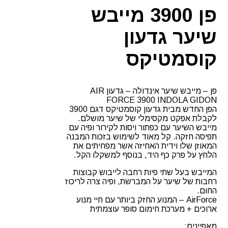
קוסמטיקס
פן 3900 מייבש
שיער גדעון
קוסמטיקס
פן – מייבש שיער אינדולה – גדעון AIR
FORCE 3900 INDOLA GIDON
הפן החדש מבית גדעון קוסמטיקס דגם 3900
לקבלת אפקט מקסימלי של שיער מושלם.
מייבש השיער עם כפתור ויסות לקירור ופיה עם
תפיסה חזקה. קל מאוד לשימוש בזכות המבנה
המאוזן שלו וידית האחיזה אשר מפחיתים את
הלחץ על פרק כף היד, בנוסף למשקלו הקל.
המייבש בעל שתי פיות רחבה לייבוש קבוצות
רחבות של שיער על המברשת, ופיה צרה לריכוז
החום.
AirForce – המנוע החזק ביותר עם חיי מנוע
ארוכים + מערכת חימום סופר עוצמתית
מאפיינים: