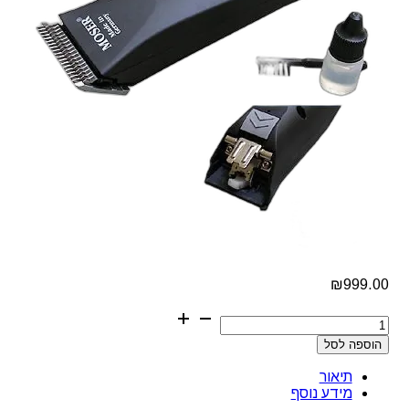
₪
999.00
כמות
של
הוספה לסל
מכונת
תספורת
תיאור
לבעלי
מידע נוסף
חיים