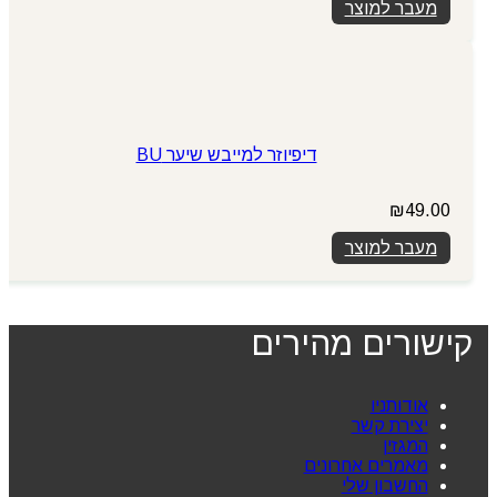
מעבר למוצר
היה:
הוא:
₪569.00.
₪699.00.
דיפיוזר למייבש שיער BU
₪
49.00
מעבר למוצר
קישורים מהירים
אודותניו
יצירת קשר
המגזין
מאמרים אחרונים
החשבון שלי