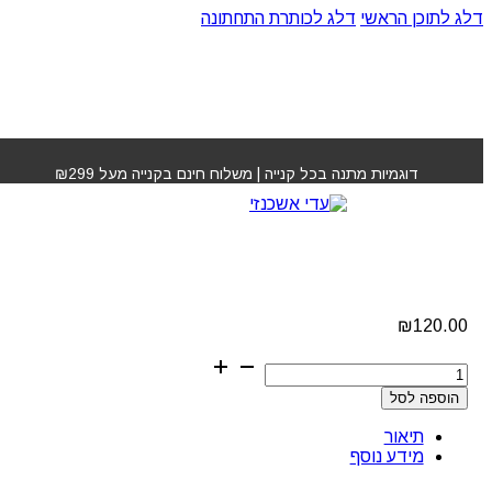
דלג לתוכן הראשי
דלג לכותרת התחתונה
עמוד הבית
»
חנות
»
קוצץ שיער ERGN30K פנסוניק
דוגמיות מתנה בכל קנייה | משלוח חינם בקנייה מעל ₪299
קוצץ שיער ERGN30K
פנסוניק
₪
120.00
כמות
של
הוספה לסל
קוצץ
שיער
תיאור
ERGN30K
מידע נוסף
פנסוניק