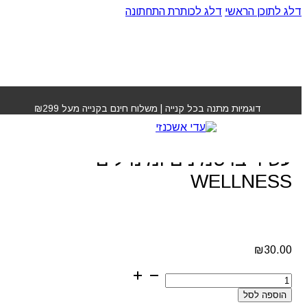
דלג לתוכן הראשי
דלג לכותרת התחתונה
עמוד הבית
»
חנות
»
קרם גוף עשיר וייחודי עשיר בויטמינים
ומינרלים WELLNESS
דוגמיות מתנה בכל קנייה | משלוח חינם בקנייה מעל ₪299
קרם גוף עשיר וייחודי
עשיר בויטמינים ומינרלים
WELLNESS
₪
30.00
כמות
של
הוספה לסל
קרם