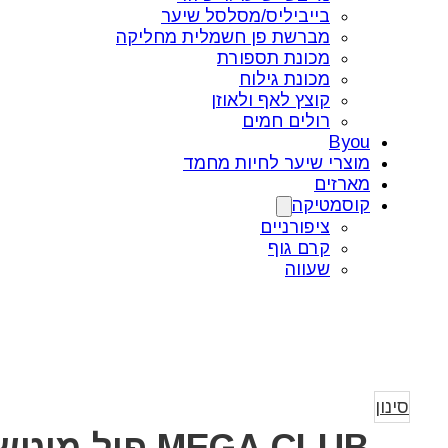
בייביליס/מסלסל שיער
מברשת פן חשמלית מחליקה
מכונת תספורת
מכונת גילוח
קוצץ לאף ולאוזן
רולים חמים
Byou
מוצרי שיער לחיות מחמד
מארזים
קוסמטיקה
ציפורניים
קרם גוף
שעווה
סינון
MEGA CLUB פול מיטשל