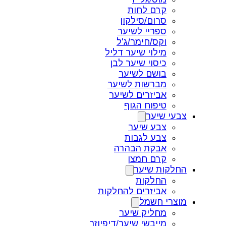
קרם לחות
סרום/סילקון
ספריי לשיער
וקס/חימר/ג'ל
מילוי שיער דליל
כיסוי שיער לבן
בושם לשיער
מברשות לשיער
אביזרים לשיער
טיפוח הגוף
צבעי שיער
צבע שיער
צבע לגבות
אבקת הבהרה
קרם חמצן
החלקות שיער
החלקות
אביזרים להחלקות
מוצרי חשמל
מחליק שיער
מייבשי שיער/דיפיוזר