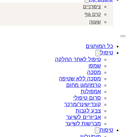
ציפורניים
קרם גוף
שעווה
כל המותגים
טיפול
טיפול לאחר החלקה
שמפו
מסכה
מסכה ללא שטיפה
טרמו/מגן מחום
אמפולות
סרום טיפולי
קונדישינר/מרכך
צבע לגבות
אביזרים לשיער
מברשות לשיער
טיפוח
מוס/גלייז