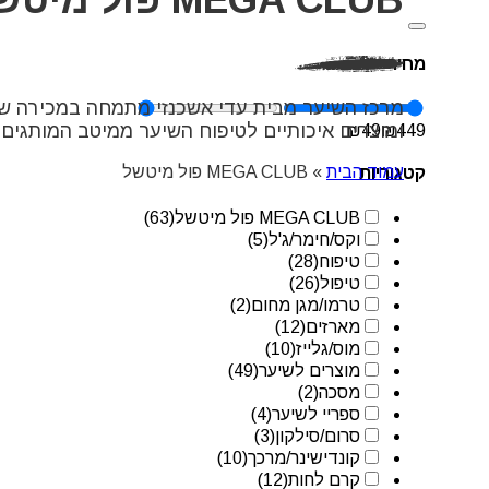
מחיר
מרכז השיער מבית עדי אשכנזי מתמחה במכירה של
ומוצרים איכותיים לטיפוח השיער ממיטב המותגים 
₪
49
₪
449
עמוד הבית
»
MEGA CLUB פול מיטשל
קטגוריות
MEGA CLUB פול מיטשל
(63)
וקס/חימר/ג'ל
(5)
טיפוח
(28)
טיפול
(26)
טרמו/מגן מחום
(2)
מארזים
(12)
מוס/גלייז
(10)
מוצרים לשיער
(49)
מסכה
(2)
ספריי לשיער
(4)
סרום/סילקון
(3)
קונדישינר/מרכך
(10)
קרם לחות
(12)