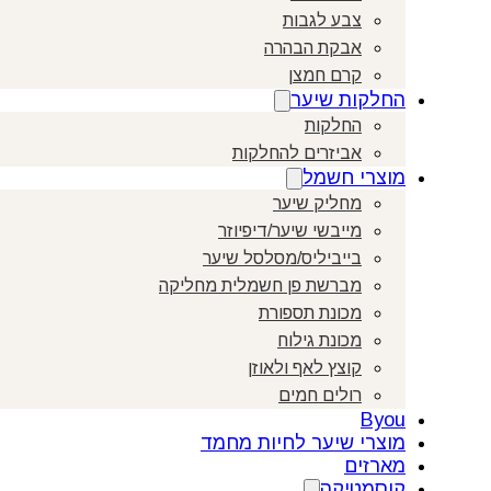
צבע לגבות
אבקת הבהרה
קרם חמצן
החלקות שיער
החלקות
אביזרים להחלקות
מוצרי חשמל
מחליק שיער
מייבשי שיער/דיפיוזר
בייביליס/מסלסל שיער
מברשת פן חשמלית מחליקה
מכונת תספורת
מכונת גילוח
קוצץ לאף ולאוזן
רולים חמים
Byou
מוצרי שיער לחיות מחמד
מארזים
קוסמטיקה