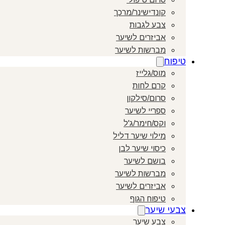
קונדישינר/מרכך
צבע לגבות
אביזרים לשיער
מברשות לשיער
טיפוח
מוס/גלייז
קרם לחות
סרום/סילקון
ספריי לשיער
וקס/חימר/ג'ל
מילוי שיער דליל
כיסוי שיער לבן
בושם לשיער
מברשות לשיער
אביזרים לשיער
טיפוח הגוף
צבעי שיער
צבע שיער