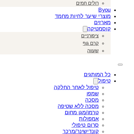
רולים חמים
Byou
מוצרי שיער לחיות מחמד
מארזים
קוסמטיקה
ציפורניים
קרם גוף
שעווה
כל המותגים
טיפול
טיפול לאחר החלקה
שמפו
מסכה
מסכה ללא שטיפה
טרמו/מגן מחום
אמפולות
סרום טיפולי
קונדישינר/מרכך