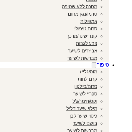
מסכה ללא שטיפה
טרמו/מגן מחום
אמפולות
סרום טיפולי
קונדישינר/מרכך
צבע לגבות
אביזרים לשיער
מברשות לשיער
טיפוח
מוס/גלייז
קרם לחות
סרום/סילקון
ספריי לשיער
וקס/חימר/ג'ל
מילוי שיער דליל
כיסוי שיער לבן
בושם לשיער
מברשות לשיער