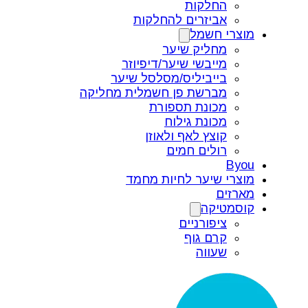
החלקות
אביזרים להחלקות
מוצרי חשמל
מחליק שיער
מייבשי שיער/דיפיוזר
בייביליס/מסלסל שיער
מברשת פן חשמלית מחליקה
מכונת תספורת
מכונת גילוח
קוצץ לאף ולאוזן
רולים חמים
Byou
מוצרי שיער לחיות מחמד
מארזים
קוסמטיקה
ציפורניים
קרם גוף
שעווה