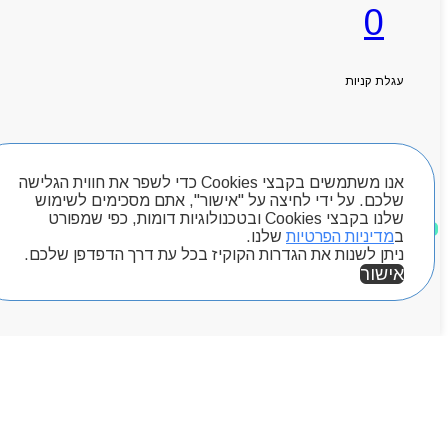
0
ראשי
אודותניו
קטלוג מוצרים
עגלת קניות
המגזין
יצירת קשר
מותגים
חיפוש מוצרים
Byou
אנו משתמשים בקבצי Cookies כדי לשפר את חווית הגלישה
שלכם. על ידי לחיצה על "אישור", אתם מסכימים לשימוש
שלנו בקבצי Cookies ובטכנולוגיות דומות, כפי שמפורט
מוצרים שאהבתי
ב
מדיניות הפרטיות
שלנו.
ניתן לשנות את הגדרות הקוקיז בכל עת דרך הדפדפן שלכם.
אישור
אזור אישי