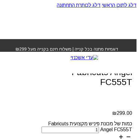
דלג לתוכן הראשי
דלג לכותרת התחתונה
עמוד הבית
»
חנות
»
מכונת פיניש מקצועית Fabricuts Angel
FC555T
דוגמיות מתנה בכל קנייה | משלוח חינם בקנייה מעל ₪299
מכונת פיניש מקצועית
Fabricuts Angel
FC555T
₪
299.00
כמות של מכונת פיניש מקצועית Fabricuts
Angel FC555T