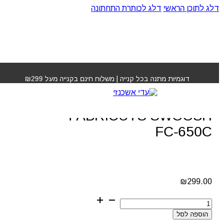
דלג לתוכן הראשי
דלג לכותרת התחתונה
עמוד הבית
»
חנות
»
מכונת תספורת מקצועית FABRICUTS
SWOOSH FC-650C
דוגמיות מתנה בכל קנייה | משלוח חינם בקנייה מעל ₪299
מכונת תספורת מקצועית
FABRICUTS SWOOSH
FC-650C
₪
299.00
כמות
של
הוספה לסל
מכונת