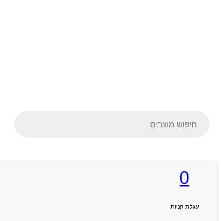
Products
search
0
ראשי
אודותניו
קטלוג מוצרים
המגזין
עגלת קניות
יצירת קשר
מותגים