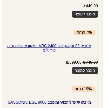
₪
449.00
מעבר למוצר
7% הנחה
מחליק C3 ופן מקצועי ARC 2400 במגוון צבעים מבית
קוריוליס
המחיר
המחיר
₪
699.00
₪
749.00
המקורי
הנוכחי
מעבר למוצר
היה:
הוא:
₪699.00.
₪749.00.
19% הנחה
מייבש שיער מקצועי ומעוצב SASSONIC ESE 8000