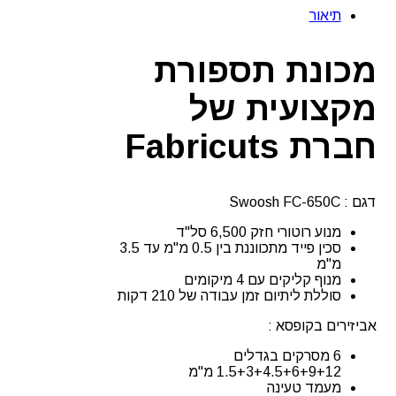
תספורת
תיאור
מקצועית
FABRICUTS
SWOOSH
מכונת תספורת
FC-
650C
מקצועית של
חברת Fabricuts
דגם : Swoosh FC-650C
מנוע רוטורי חזק 6,500 סל"ד
סכין פייד מתכווננת בין 0.5 מ"מ עד 3.5
מ"מ
מנוף קליקים עם 4 מיקומים
סוללת ליתיום זמן עבודה של 210 דקות
אביזירים בקופסא :
6 מסרקים בגדלים
1.5+3+4.5+6+9+12 מ"מ
מעמד טעינה