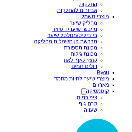
החלקות
אביזרים להחלקות
מוצרי חשמל
מחליק שיער
מייבשי שיער/דיפיוזר
בייביליס/מסלסל שיער
מברשת פן חשמלית מחליקה
מכונת תספורת
מכונת גילוח
קוצץ לאף ולאוזן
רולים חמים
Byou
מוצרי שיער לחיות מחמד
מארזים
קוסמטיקה
ציפורניים
קרם גוף
שעווה