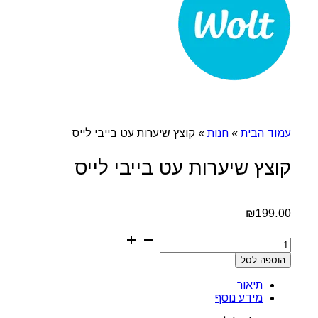
עמוד הבית
»
חנות
»
קוצץ שיערות עט בייבי לייס
קוצץ שיערות עט בייבי לייס
₪
199.00
כמות
של
הוספה לסל
קוצץ
שיערות
תיאור
עט
מידע נוסף
בייבי
לייס