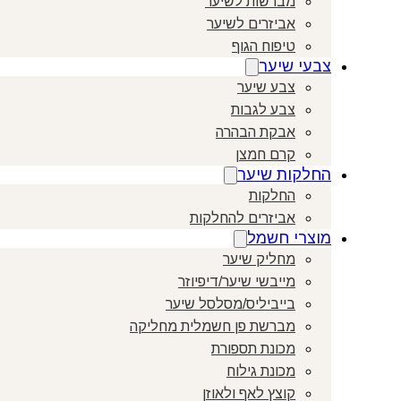
מברשות לשיער
אביזרים לשיער
טיפוח הגוף
צבעי שיער
צבע שיער
צבע לגבות
אבקת הבהרה
קרם חמצן
החלקות שיער
החלקות
אביזרים להחלקות
מוצרי חשמל
מחליק שיער
מייבשי שיער/דיפיוזר
בייביליס/מסלסל שיער
מברשת פן חשמלית מחליקה
מכונת תספורת
מכונת גילוח
קוצץ לאף ולאוזן