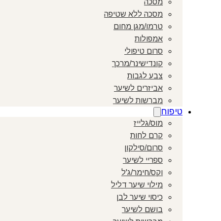
מסכה
מסכה ללא שטיפה
טרמו/מגן מחום
אמפולות
סרום טיפולי
קונדישינר/מרכך
צבע לגבות
אביזרים לשיער
מברשות לשיער
טיפוח
מוס/גלייז
קרם לחות
סרום/סילקון
ספריי לשיער
וקס/חימר/ג'ל
מילוי שיער דליל
כיסוי שיער לבן
בושם לשיער