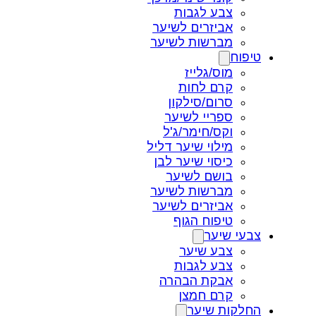
צבע לגבות
אביזרים לשיער
מברשות לשיער
טיפוח
מוס/גלייז
קרם לחות
סרום/סילקון
ספריי לשיער
וקס/חימר/ג'ל
מילוי שיער דליל
כיסוי שיער לבן
בושם לשיער
מברשות לשיער
אביזרים לשיער
טיפוח הגוף
צבעי שיער
צבע שיער
צבע לגבות
אבקת הבהרה
קרם חמצן
החלקות שיער