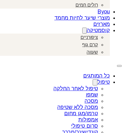
רולים חמים
Byou
מוצרי שיער לחיות מחמד
מארזים
קוסמטיקה
ציפורניים
קרם גוף
שעווה
כל המותגים
טיפול
טיפול לאחר החלקה
שמפו
מסכה
מסכה ללא שטיפה
טרמו/מגן מחום
אמפולות
סרום טיפולי
קונדישינר/מרכך